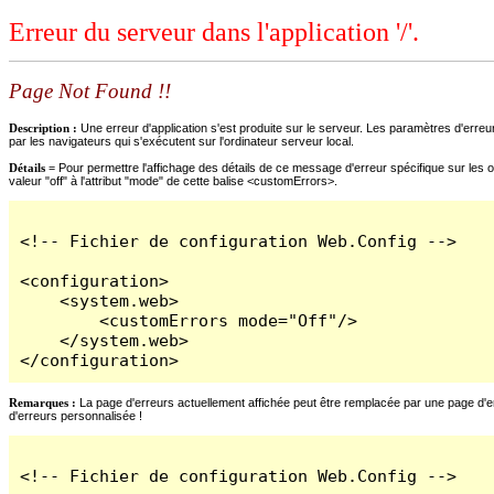
Erreur du serveur dans l'application '/'.
Page Not Found !!
Description :
Une erreur d'application s'est produite sur le serveur. Les paramètres d'erreur
par les navigateurs qui s'exécutent sur l'ordinateur serveur local.
Détails =
Pour permettre l'affichage des détails de ce message d'erreur spécifique sur les o
valeur "off" à l'attribut "mode" de cette balise <customErrors>.
<!-- Fichier de configuration Web.Config -->

<configuration>

    <system.web>

        <customErrors mode="Off"/>

    </system.web>

</configuration>
Remarques :
La page d'erreurs actuellement affichée peut être remplacée par une page d'erre
d'erreurs personnalisée !
<!-- Fichier de configuration Web.Config -->
