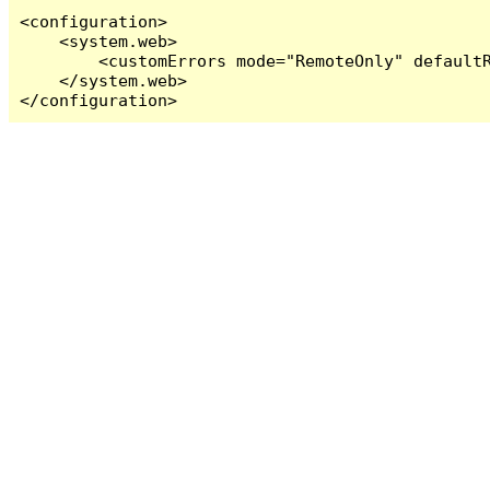
<configuration>

    <system.web>

        <customErrors mode="RemoteOnly" defaultR
    </system.web>

</configuration>