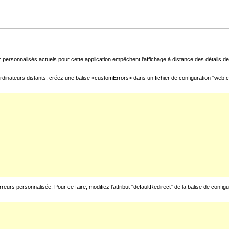
 personnalisés actuels pour cette application empêchent l'affichage à distance des détails de 
rdinateurs distants, créez une balise <customErrors> dans un fichier de configuration "web.con
urs personnalisée. Pour ce faire, modifiez l'attribut "defaultRedirect" de la balise de config