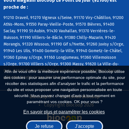
Votre magasin Biocoop Le Point Du Jour (92100) est
proche de :
91210 Draveil, 91270 Vigneux s/Seine, 91170 Viry-Châtillon, 91200
Athis-Mons, 91550 Paray-Vieille-Poste, 91570 Bièvres, 91400
Saclay, 91190 St-Aubin, 91430 Vauhallan, 91370 Verrières-le-
Buisson, 91190 Villiers-le-Bâcle, 91380 Chilly-Mazarin, 91420
Morangis, 91320 Wissous, 91190 Gif s/Yvette, 91260 Juvisy s/Orge,
91940 Les Ulis, 91400 Gometz-la-Ville, 91940 Gometz-le-Châtel,
91360 Epinay s/Orge, 91160 Longjumeau, 91360 Villemoisson
s/Orge, 91700 Villiers s/Orge, 91300 Massy, 91620 La Ville-du-
Bois, 91620 Nozay, 91940 St-Jean-de-Beauregard, 91440 Bures
Afin de vous offrir la meilleure expérience possible, Biocoop utilise
s/Yvette, 91400 Orsay, 91430 Igny
des cookies : pour assurer une performance optimale du site, pour
récolter des statistiques afin d'analyser le trafic et la performance
du site et vous proposer une navigation personnalisée en toute
sécurité. Vous pouvez changer d'avis à tout moment en
Biocoop.fr
Le réseau Biocoop
paramétrant vos cookies. OK pour vous ?
Copyright Biocoop 2026
En savoir plus et paramétrer les cookies
Je refuse
J'accepte