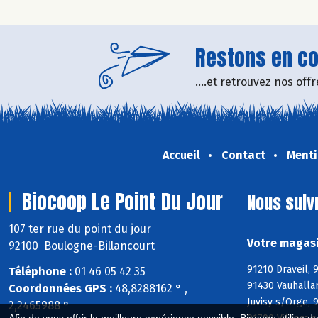
Restons en con
....et retrouvez nos of
Accueil
Contact
Menti
Biocoop Le Point Du Jour
Nous suiv
107 ter rue du point du jour
Votre magasi
92100 Boulogne-Billancourt
91210 Draveil, 
Téléphone :
01 46 05 42 35
91430 Vauhallan
Coordonnées GPS :
48,8288162 ° ,
Juvisy s/Orge,
2,2465988 °