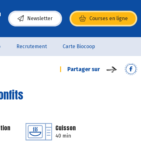
Newsletter
Courses en ligne
(s’ouvre dans une nouvelle fenêtre)
p
Recrutement
Carte Biocoop
Partager sur
onfits
tion
Cuisson
40 min