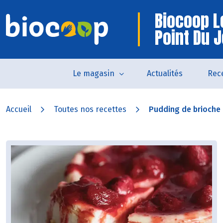
Biocoop L
Point Du 
Le magasin
Actualités
Rec
Accueil
Toutes nos recettes
Pudding de brioche a