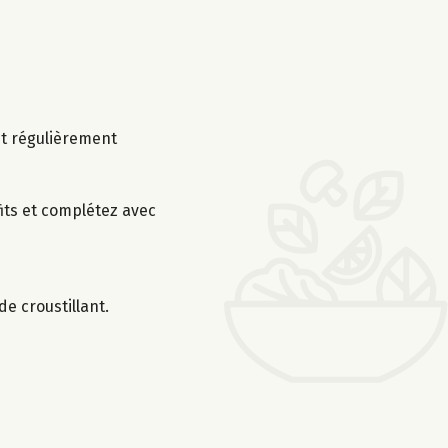
nt régulièrement
fits et complétez avec
e croustillant.