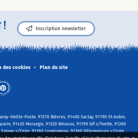
 !
Inscription newsletter
n des cookies
Plan du site
aray-Vieille-Poste, 91570 Bièvres, 91400 Saclay, 91190 St-Aubin,
azarin, 91420 Morangis, 91320 Wissous, 91190 Gif s/Yvette, 91260
0 Epinay s/Orge, 91160 Longjumeau, 91360 Villemoisson s/Orge,