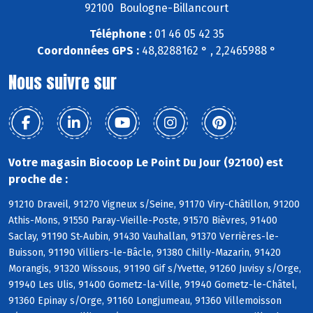
92100 Boulogne-Billancourt
Téléphone :
01 46 05 42 35
Coordonnées GPS :
48,8288162 ° , 2,2465988 °
Nous suivre sur
Votre magasin Biocoop Le Point Du Jour (92100) est
proche de :
91210 Draveil, 91270 Vigneux s/Seine, 91170 Viry-Châtillon, 91200
Athis-Mons, 91550 Paray-Vieille-Poste, 91570 Bièvres, 91400
Saclay, 91190 St-Aubin, 91430 Vauhallan, 91370 Verrières-le-
Buisson, 91190 Villiers-le-Bâcle, 91380 Chilly-Mazarin, 91420
Morangis, 91320 Wissous, 91190 Gif s/Yvette, 91260 Juvisy s/Orge,
91940 Les Ulis, 91400 Gometz-la-Ville, 91940 Gometz-le-Châtel,
91360 Epinay s/Orge, 91160 Longjumeau, 91360 Villemoisson