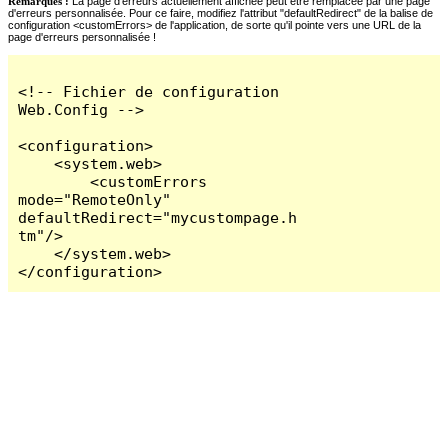
Remarques :
La page d'erreurs actuellement affichée peut être remplacée par une page
d'erreurs personnalisée. Pour ce faire, modifiez l'attribut "defaultRedirect" de la balise de
configuration <customErrors> de l'application, de sorte qu'il pointe vers une URL de la
page d'erreurs personnalisée !
<!-- Fichier de configuration 
Web.Config -->

<configuration>

    <system.web>

        <customErrors 
mode="RemoteOnly" 
defaultRedirect="mycustompage.h
tm"/>

    </system.web>

</configuration>