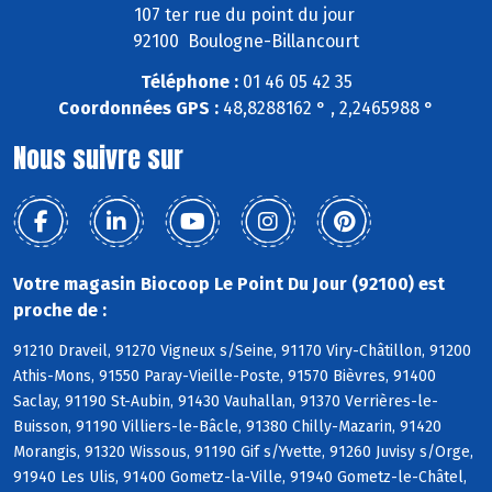
107 ter rue du point du jour
92100 Boulogne-Billancourt
Téléphone :
01 46 05 42 35
Coordonnées GPS :
48,8288162 ° , 2,2465988 °
Nous suivre sur
Votre magasin Biocoop Le Point Du Jour (92100) est
proche de :
91210 Draveil, 91270 Vigneux s/Seine, 91170 Viry-Châtillon, 91200
Athis-Mons, 91550 Paray-Vieille-Poste, 91570 Bièvres, 91400
Saclay, 91190 St-Aubin, 91430 Vauhallan, 91370 Verrières-le-
Buisson, 91190 Villiers-le-Bâcle, 91380 Chilly-Mazarin, 91420
Morangis, 91320 Wissous, 91190 Gif s/Yvette, 91260 Juvisy s/Orge,
91940 Les Ulis, 91400 Gometz-la-Ville, 91940 Gometz-le-Châtel,