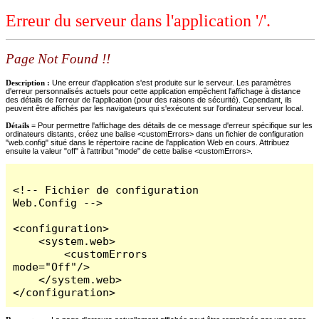
Erreur du serveur dans l'application '/'.
Page Not Found !!
Description :
Une erreur d'application s'est produite sur le serveur. Les paramètres
d'erreur personnalisés actuels pour cette application empêchent l'affichage à distance
des détails de l'erreur de l'application (pour des raisons de sécurité). Cependant, ils
peuvent être affichés par les navigateurs qui s'exécutent sur l'ordinateur serveur local.
Détails =
Pour permettre l'affichage des détails de ce message d'erreur spécifique sur les
ordinateurs distants, créez une balise <customErrors> dans un fichier de configuration
"web.config" situé dans le répertoire racine de l'application Web en cours. Attribuez
ensuite la valeur "off" à l'attribut "mode" de cette balise <customErrors>.
<!-- Fichier de configuration 
Web.Config -->

<configuration>

    <system.web>

        <customErrors 
mode="Off"/>

    </system.web>

</configuration>