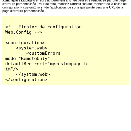
Remarques :
La page d'erreurs actuellement affichée peut être remplacée par une page
d'erreurs personnalisée. Pour ce faire, modifiez l'attribut "defaultRedirect" de la balise de
configuration <customErrors> de l'application, de sorte qu'il pointe vers une URL de la
page d'erreurs personnalisée !
<!-- Fichier de configuration 
Web.Config -->

<configuration>

    <system.web>

        <customErrors 
mode="RemoteOnly" 
defaultRedirect="mycustompage.h
tm"/>

    </system.web>

</configuration>