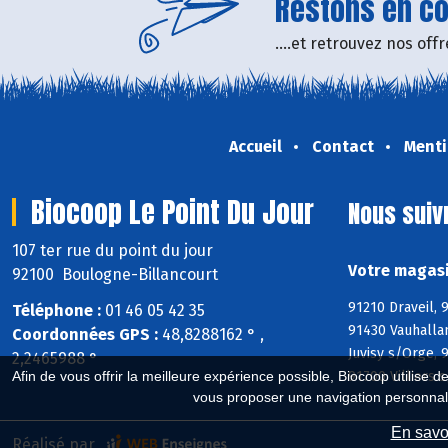
Restons en con
....et retrouvez nos of
Accueil
Contact
Menti
Biocoop Le Point Du Jour
Nous suiv
107 ter rue du point du jour
Votre magasi
92100 Boulogne-Billancourt
91210 Draveil, 
Téléphone :
01 46 05 42 35
91430 Vauhallan
Coordonnées GPS :
48,8288162 ° ,
Juvisy s/Orge,
2,2465988 °
91700 Villiers 
Afin de vous offrir la meilleure expérience possible, Biocoop utilise d
vous proposer une navigation personnal
En savoi
Réalisé par