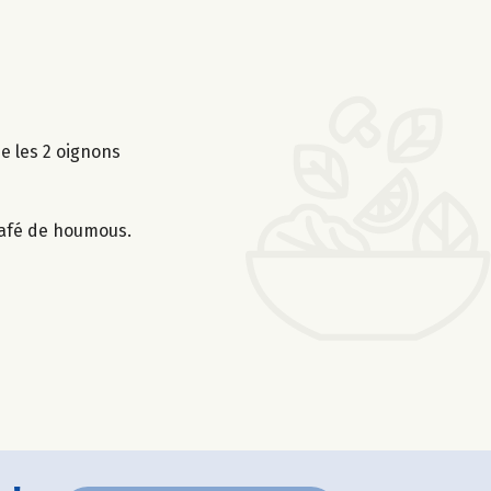
ue les 2 oignons
à café de houmous.