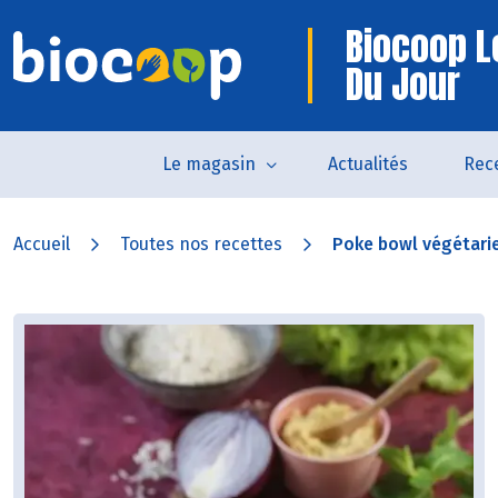
Biocoop L
Du Jour
Le magasin
Actualités
Rec
Accueil
Toutes nos recettes
Poke bowl végétarie