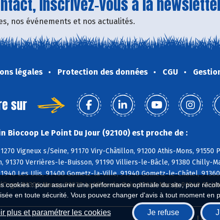
tact, inscrivez-vous à la newsletter
fres, nos événements et nos actualités.
ons légales
Protection des données
CGU
Gestio
re sur
n Biocoop Le Point Du Jour (92100) est proche de :
91270 Vigneux s/Seine, 91170 Viry-Châtillon, 91200 Athis-Mons, 91550 P
, 91370 Verrières-le-Buisson, 91190 Villiers-le-Bâcle, 91380 Chilly-M
 91940 Les Ulis, 91400 Gometz-la-Ville, 91940 Gometz-le-Châtel, 9136
s/Orge, 91300 Massy, 91620 La Ville-du-Bois, 91620 Nozay, 91940 St-J
es cookies : pour assurer une performance optimale du site, pour récolter
isée en toute sécurité. Vous pouvez changer d'avis à tout moment en 
r plus et paramétrer les cookies
Je refuse
J
Biocoop.fr
Le ré