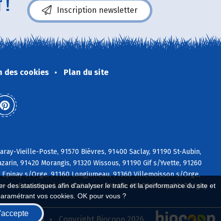
 !
Inscription newsletter
n des cookies
Plan du site
aray-Vieille-Poste, 91570 Bièvres, 91400 Saclay, 91190 St-Aubin,
azarin, 91420 Morangis, 91320 Wissous, 91190 Gif s/Yvette, 91260
0 Epinay s/Orge, 91160 Longjumeau, 91360 Villemoisson s/Orge,
ean-de-Beauregard, 91440 Bures s/Yvette, 91400 Orsay, 91430 Igny
 des statistiques afin d'analyser le trafic et la performance du site et
paramétrant vos cookies. OK pour vous ?
'accepte
seau Biocoop
Copyright Biocoop 2026