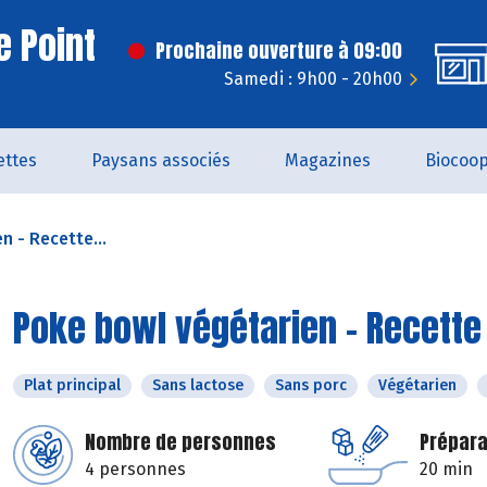
e Point
Prochaine ouverture à 09:00
Samedi : 9h00 - 20h00
ettes
Paysans associés
Magazines
Biocoo
n - Recette...
Poke bowl végétarien - Recette 
Plat principal
Sans lactose
Sans porc
Végétarien
Nombre de personnes
Prépara
4 personnes
20 min