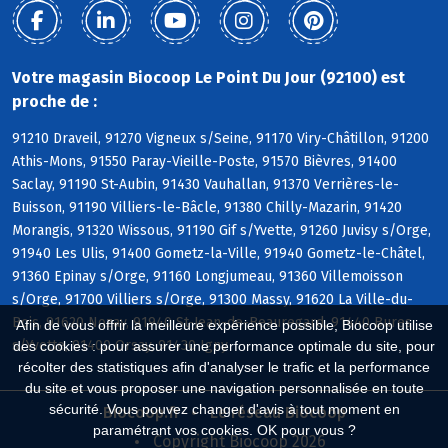
Votre magasin Biocoop Le Point Du Jour (92100) est
proche de :
91210 Draveil, 91270 Vigneux s/Seine, 91170 Viry-Châtillon, 91200
Athis-Mons, 91550 Paray-Vieille-Poste, 91570 Bièvres, 91400
Saclay, 91190 St-Aubin, 91430 Vauhallan, 91370 Verrières-le-
Buisson, 91190 Villiers-le-Bâcle, 91380 Chilly-Mazarin, 91420
Morangis, 91320 Wissous, 91190 Gif s/Yvette, 91260 Juvisy s/Orge,
91940 Les Ulis, 91400 Gometz-la-Ville, 91940 Gometz-le-Châtel,
91360 Epinay s/Orge, 91160 Longjumeau, 91360 Villemoisson
s/Orge, 91700 Villiers s/Orge, 91300 Massy, 91620 La Ville-du-
Bois, 91620 Nozay, 91940 St-Jean-de-Beauregard, 91440 Bures
Afin de vous offrir la meilleure expérience possible, Biocoop utilise
s/Yvette, 91400 Orsay, 91430 Igny
des cookies : pour assurer une performance optimale du site, pour
récolter des statistiques afin d'analyser le trafic et la performance
du site et vous proposer une navigation personnalisée en toute
sécurité. Vous pouvez changer d'avis à tout moment en
Biocoop.fr
Le réseau Biocoop
paramétrant vos cookies. OK pour vous ?
Copyright Biocoop 2026