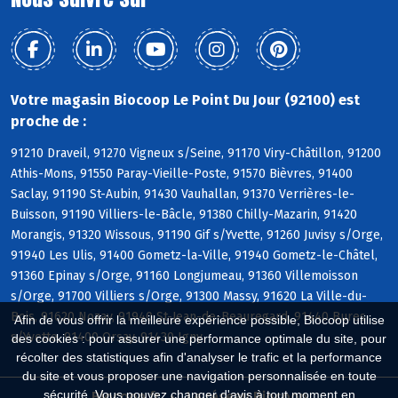
Votre magasin Biocoop Le Point Du Jour (92100) est
proche de :
91210 Draveil, 91270 Vigneux s/Seine, 91170 Viry-Châtillon, 91200
Athis-Mons, 91550 Paray-Vieille-Poste, 91570 Bièvres, 91400
Saclay, 91190 St-Aubin, 91430 Vauhallan, 91370 Verrières-le-
Buisson, 91190 Villiers-le-Bâcle, 91380 Chilly-Mazarin, 91420
Morangis, 91320 Wissous, 91190 Gif s/Yvette, 91260 Juvisy s/Orge,
91940 Les Ulis, 91400 Gometz-la-Ville, 91940 Gometz-le-Châtel,
91360 Epinay s/Orge, 91160 Longjumeau, 91360 Villemoisson
s/Orge, 91700 Villiers s/Orge, 91300 Massy, 91620 La Ville-du-
Bois, 91620 Nozay, 91940 St-Jean-de-Beauregard, 91440 Bures
Afin de vous offrir la meilleure expérience possible, Biocoop utilise
s/Yvette, 91400 Orsay, 91430 Igny
des cookies : pour assurer une performance optimale du site, pour
récolter des statistiques afin d'analyser le trafic et la performance
du site et vous proposer une navigation personnalisée en toute
sécurité. Vous pouvez changer d'avis à tout moment en
Biocoop.fr
Le réseau Biocoop