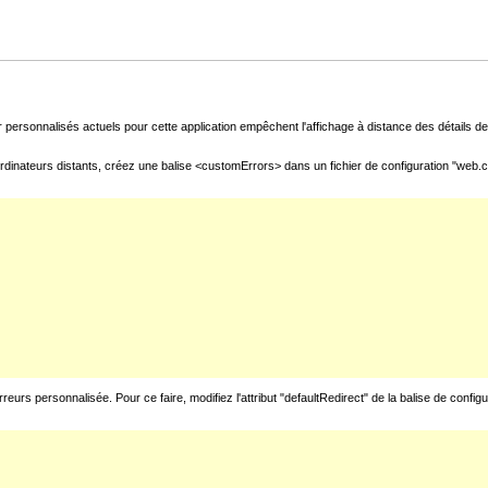
 personnalisés actuels pour cette application empêchent l'affichage à distance des détails de 
rdinateurs distants, créez une balise <customErrors> dans un fichier de configuration "web.con
urs personnalisée. Pour ce faire, modifiez l'attribut "defaultRedirect" de la balise de config