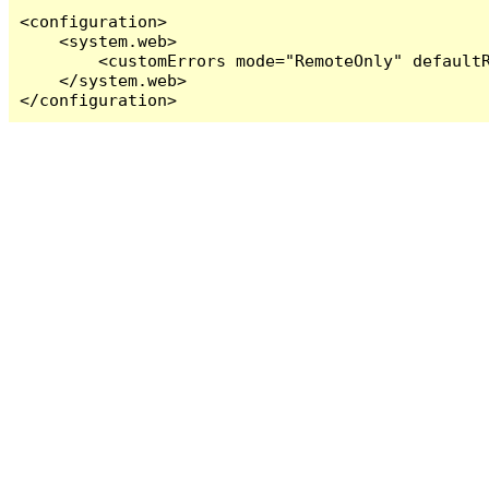
<configuration>

    <system.web>

        <customErrors mode="RemoteOnly" defaultR
    </system.web>

</configuration>