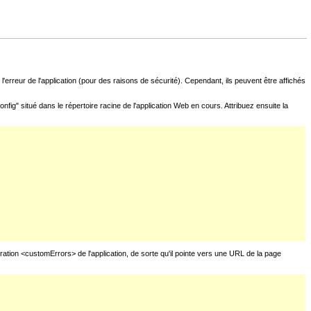
l'erreur de l'application (pour des raisons de sécurité). Cependant, ils peuvent être affichés
fig" situé dans le répertoire racine de l'application Web en cours. Attribuez ensuite la
uration <customErrors> de l'application, de sorte qu'il pointe vers une URL de la page