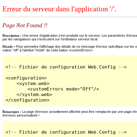
Erreur du serveur dans l'application '/'.
Page Not Found !!
Description :
Une erreur d'application s'est produite sur le serveur. Les paramètres d'erreur
par les navigateurs qui s'exécutent sur l'ordinateur serveur local.
Détails =
Pour permettre l'affichage des détails de ce message d'erreur spécifique sur les o
valeur "off" à l'attribut "mode" de cette balise <customErrors>.
<!-- Fichier de configuration Web.Config -->

<configuration>

    <system.web>

        <customErrors mode="Off"/>

    </system.web>

</configuration>
Remarques :
La page d'erreurs actuellement affichée peut être remplacée par une page d'erre
d'erreurs personnalisée !
<!-- Fichier de configuration Web.Config -->
