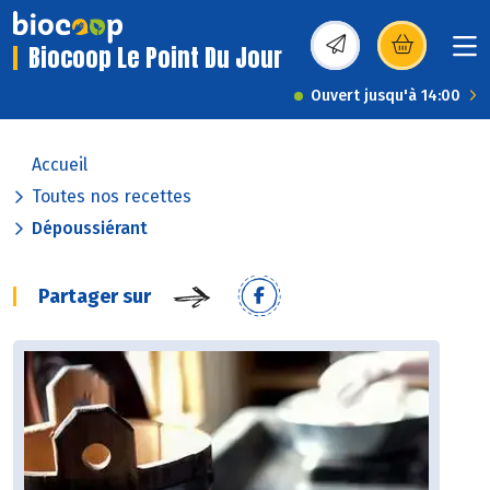
Biocoop Le Point Du Jour
(s’ouvre dans une nou
Ouvert jusqu'à 14:00
Accueil
Toutes nos recettes
Dépoussiérant
Partager sur