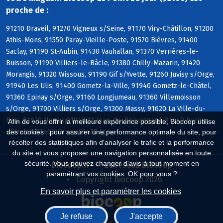
proche de :
91210 Draveil, 91270 Vigneux s/Seine, 91170 Viry-Châtillon, 91200
Athis-Mons, 91550 Paray-Vieille-Poste, 91570 Bièvres, 91400
Saclay, 91190 St-Aubin, 91430 Vauhallan, 91370 Verrières-le-
Buisson, 91190 Villiers-le-Bâcle, 91380 Chilly-Mazarin, 91420
Morangis, 91320 Wissous, 91190 Gif s/Yvette, 91260 Juvisy s/Orge,
91940 Les Ulis, 91400 Gometz-la-Ville, 91940 Gometz-le-Châtel,
91360 Epinay s/Orge, 91160 Longjumeau, 91360 Villemoisson
s/Orge, 91700 Villiers s/Orge, 91300 Massy, 91620 La Ville-du-
Bois, 91620 Nozay, 91940 St-Jean-de-Beauregard, 91440 Bures
Afin de vous offrir la meilleure expérience possible, Biocoop utilise
s/Yvette, 91400 Orsay, 91430 Igny
des cookies : pour assurer une performance optimale du site, pour
récolter des statistiques afin d'analyser le trafic et la performance
du site et vous proposer une navigation personnalisée en toute
sécurité. Vous pouvez changer d'avis à tout moment en
Biocoop.fr
Le réseau Biocoop
paramétrant vos cookies. OK pour vous ?
Copyright Biocoop 2026
En savoir plus et paramétrer les cookies
Je refuse
J'accepte