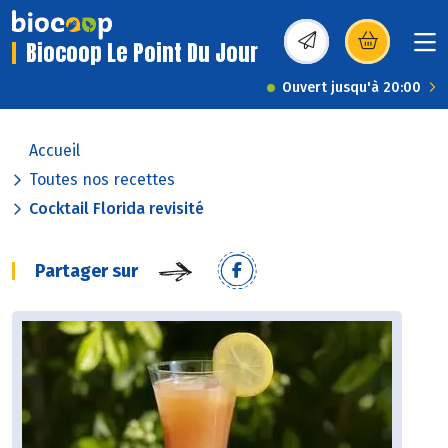
Biocoop Le Point Du Jour
(s’ouvre dans une nou
Ouvert jusqu'à 20:00
Accueil
Toutes nos recettes
Cocktail Florida revisité
Partager sur