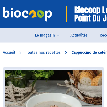
Biocoop L
Point Du 
Le magasin
Actualités
Rec
Accueil
Toutes nos recettes
Cappuccino de céléri