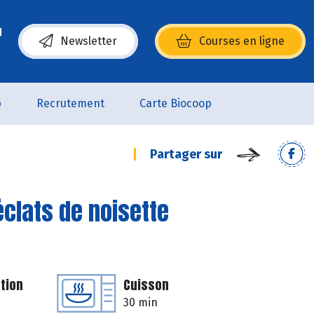
Newsletter
Courses en ligne
(s’ouvre dans une nouvelle fenêtre)
p
Recrutement
Carte Biocoop
Partager sur
éclats de noisette
tion
Cuisson
30 min