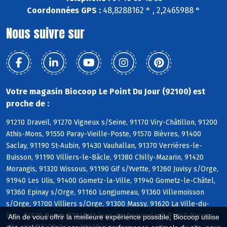
Coordonnées GPS :
48,8288162 ° , 2,2465988 °
Nous suivre sur
Votre magasin Biocoop Le Point Du Jour (92100) est
proche de :
91210 Draveil, 91270 Vigneux s/Seine, 91170 Viry-Châtillon, 91200
Athis-Mons, 91550 Paray-Vieille-Poste, 91570 Bièvres, 91400
Saclay, 91190 St-Aubin, 91430 Vauhallan, 91370 Verrières-le-
Buisson, 91190 Villiers-le-Bâcle, 91380 Chilly-Mazarin, 91420
Morangis, 91320 Wissous, 91190 Gif s/Yvette, 91260 Juvisy s/Orge,
91940 Les Ulis, 91400 Gometz-la-Ville, 91940 Gometz-le-Châtel,
91360 Epinay s/Orge, 91160 Longjumeau, 91360 Villemoisson
s/Orge, 91700 Villiers s/Orge, 91300 Massy, 91620 La Ville-du-
Bois, 91620 Nozay, 91940 St-Jean-de-Beauregard, 91440 Bures
Afin de vous offrir la meilleure expérience possible, Biocoop utilise