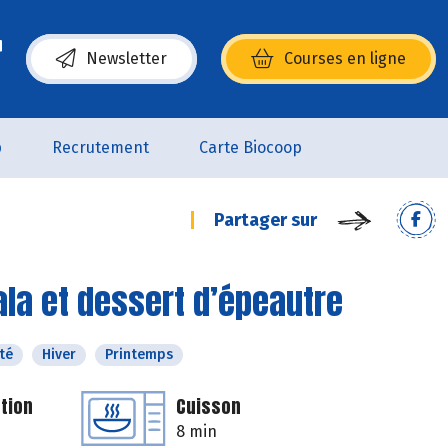
Newsletter
Courses en ligne
(s’ouvre dans une nouvelle fenêtre)
p
Recrutement
Carte Biocoop
Partager sur
la et dessert d’épeautre
té
Hiver
Printemps
tion
Cuisson
8 min