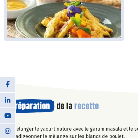
Préparation
de la
recette
Mélanger le yaourt nature avec le garam masala et le se
Badigeonner le mélange sur les blancs de poulet.