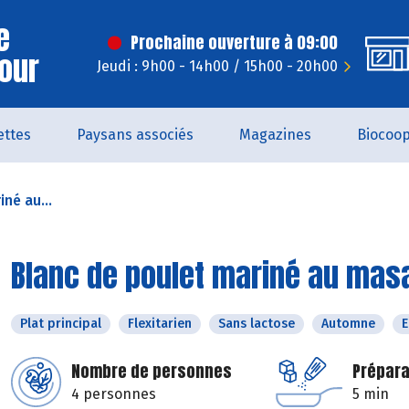
e
Prochaine ouverture à 09:00
Jour
Jeudi : 9h00 - 14h00 / 15h00 - 20h00
ettes
Paysans associés
Magazines
Biocoo
né au...
Blanc de poulet mariné au masa
Plat principal
Flexitarien
Sans lactose
Automne
E
Nombre de personnes
Prépara
4 personnes
5 min