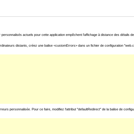
 personnalisés actuels pour cette application empêchent l'affichage à distance des détails de 
rdinateurs distants, créez une balise <customErrors> dans un fichier de configuration "web.con
urs personnalisée. Pour ce faire, modifiez l'attribut "defaultRedirect" de la balise de config