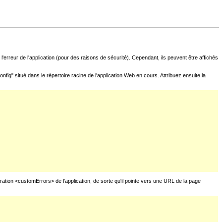
l'erreur de l'application (pour des raisons de sécurité). Cependant, ils peuvent être affichés
fig" situé dans le répertoire racine de l'application Web en cours. Attribuez ensuite la
uration <customErrors> de l'application, de sorte qu'il pointe vers une URL de la page