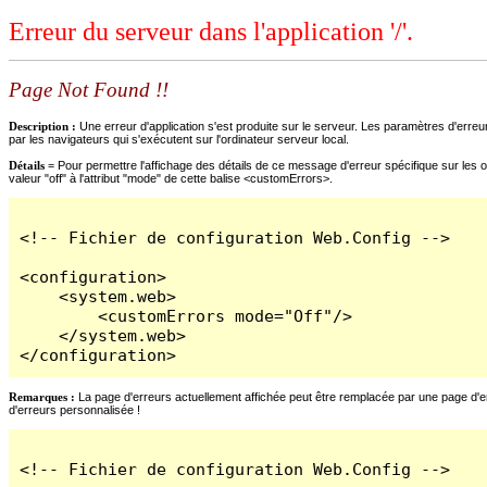
Erreur du serveur dans l'application '/'.
Page Not Found !!
Description :
Une erreur d'application s'est produite sur le serveur. Les paramètres d'erreur
par les navigateurs qui s'exécutent sur l'ordinateur serveur local.
Détails =
Pour permettre l'affichage des détails de ce message d'erreur spécifique sur les o
valeur "off" à l'attribut "mode" de cette balise <customErrors>.
<!-- Fichier de configuration Web.Config -->

<configuration>

    <system.web>

        <customErrors mode="Off"/>

    </system.web>

</configuration>
Remarques :
La page d'erreurs actuellement affichée peut être remplacée par une page d'erre
d'erreurs personnalisée !
<!-- Fichier de configuration Web.Config -->
