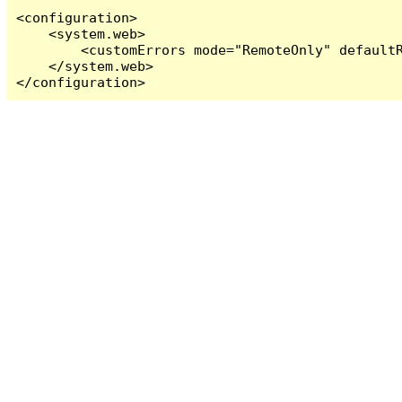
<configuration>

    <system.web>

        <customErrors mode="RemoteOnly" defaultR
    </system.web>

</configuration>