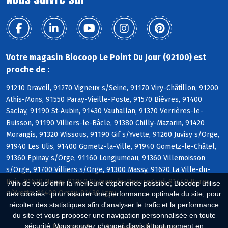
Votre magasin Biocoop Le Point Du Jour (92100) est
proche de :
91210 Draveil, 91270 Vigneux s/Seine, 91170 Viry-Châtillon, 91200
Athis-Mons, 91550 Paray-Vieille-Poste, 91570 Bièvres, 91400
Saclay, 91190 St-Aubin, 91430 Vauhallan, 91370 Verrières-le-
Buisson, 91190 Villiers-le-Bâcle, 91380 Chilly-Mazarin, 91420
Morangis, 91320 Wissous, 91190 Gif s/Yvette, 91260 Juvisy s/Orge,
91940 Les Ulis, 91400 Gometz-la-Ville, 91940 Gometz-le-Châtel,
91360 Epinay s/Orge, 91160 Longjumeau, 91360 Villemoisson
s/Orge, 91700 Villiers s/Orge, 91300 Massy, 91620 La Ville-du-
Bois, 91620 Nozay, 91940 St-Jean-de-Beauregard, 91440 Bures
Afin de vous offrir la meilleure expérience possible, Biocoop utilise
s/Yvette, 91400 Orsay, 91430 Igny
des cookies : pour assurer une performance optimale du site, pour
récolter des statistiques afin d'analyser le trafic et la performance
du site et vous proposer une navigation personnalisée en toute
sécurité. Vous pouvez changer d'avis à tout moment en
Biocoop.fr
Le réseau Biocoop