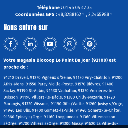
Téléphone :
01 46 05 42 35
Coordonnées GPS :
48,8288162 ° , 2,2465988 °
Nous suivre sur
Votre magasin Biocoop Le Point Du Jour (92100) est
proche de :
91210 Draveil, 91270 Vigneux s/Seine, 91170 Viry-Châtillon, 91200
Athis-Mons, 91550 Paray-Vieille-Poste, 91570 Bièvres, 91400
Saclay, 91190 St-Aubin, 91430 Vauhallan, 91370 Verrières-le-
Buisson, 91190 Villiers-le-Bâcle, 91380 Chilly-Mazarin, 91420
Morangis, 91320 Wissous, 91190 Gif s/Yvette, 91260 Juvisy s/Orge,
91940 Les Ulis, 91400 Gometz-la-Ville, 91940 Gometz-le-Châtel,
91360 Epinay s/Orge, 91160 Longjumeau, 91360 Villemoisson
s/Orge, 91700 Villiers s/Orge, 91300 Massy, 91620 La Ville-du-