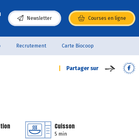
Newsletter
Courses en ligne
(s’ouvre dans une nouvelle fenêtre)
p
Recrutement
Carte Biocoop
Partager sur
tion
Cuisson
5 min