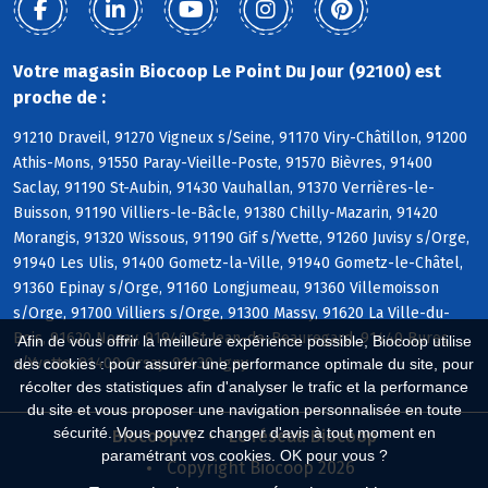
Votre magasin Biocoop Le Point Du Jour (92100) est
proche de :
91210 Draveil, 91270 Vigneux s/Seine, 91170 Viry-Châtillon, 91200
Athis-Mons, 91550 Paray-Vieille-Poste, 91570 Bièvres, 91400
Saclay, 91190 St-Aubin, 91430 Vauhallan, 91370 Verrières-le-
Buisson, 91190 Villiers-le-Bâcle, 91380 Chilly-Mazarin, 91420
Morangis, 91320 Wissous, 91190 Gif s/Yvette, 91260 Juvisy s/Orge,
91940 Les Ulis, 91400 Gometz-la-Ville, 91940 Gometz-le-Châtel,
91360 Epinay s/Orge, 91160 Longjumeau, 91360 Villemoisson
s/Orge, 91700 Villiers s/Orge, 91300 Massy, 91620 La Ville-du-
Bois, 91620 Nozay, 91940 St-Jean-de-Beauregard, 91440 Bures
Afin de vous offrir la meilleure expérience possible, Biocoop utilise
s/Yvette, 91400 Orsay, 91430 Igny
des cookies : pour assurer une performance optimale du site, pour
récolter des statistiques afin d'analyser le trafic et la performance
du site et vous proposer une navigation personnalisée en toute
sécurité. Vous pouvez changer d'avis à tout moment en
Biocoop.fr
Le réseau Biocoop
paramétrant vos cookies. OK pour vous ?
Copyright Biocoop 2026