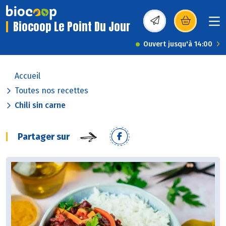
Biocoop Le Point Du Jour
(s’ouvre dans une nou
Ouvert jusqu'à 14:00
Accueil
Toutes nos recettes
Chili sin carne
Partager sur