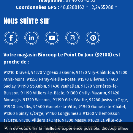
Téléphone :
01 46 05 42 35
Coordonnées GPS :
48,8288162 ° , 2,2465988 °
Nous suivre sur
Votre magasin Biocoop Le Point Du Jour (92100) est
proche de :
91210 Draveil, 91270 Vigneux s/Seine, 91170 Viry-Châtillon, 91200
Athis-Mons, 91550 Paray-Vieille-Poste, 91570 Bièvres, 91400
Saclay, 91190 St-Aubin, 91430 Vauhallan, 91370 Verrières-le-
Buisson, 91190 Villiers-le-Bâcle, 91380 Chilly-Mazarin, 91420
Morangis, 91320 Wissous, 91190 Gif s/Yvette, 91260 Juvisy s/Orge,
91940 Les Ulis, 91400 Gometz-la-Ville, 91940 Gometz-le-Châtel,
91360 Epinay s/Orge, 91160 Longjumeau, 91360 Villemoisson
s/Orge, 91700 Villiers s/Orge, 91300 Massy, 91620 La Ville-du-
Bois, 91620 Nozay, 91940 St-Jean-de-Beauregard, 91440 Bures
Afin de vous offrir la meilleure expérience possible, Biocoop utilise