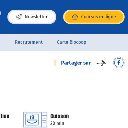
Newsletter
Courses en ligne
(s’ouvre dans une nouvelle fenêtre)
p
Recrutement
Carte Biocoop
Partager sur
tion
Cuisson
20 min