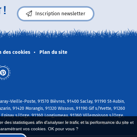
 !
Inscription newsletter
n des cookies
Plan du site
aray-Vieille-Poste, 91570 Bièvres, 91400 Saclay, 91190 St-Aubin,
azarin, 91420 Morangis, 91320 Wissous, 91190 Gif s/Yvette, 91260
0 Epinay s/Orge, 91160 Longjumeau, 91360 Villemoisson s/Orge,
ean-de-Beauregard, 91440 Bures s/Yvette, 91400 Orsay, 91430 Igny
 des statistiques afin d'analyser le trafic et la performance du site et
paramétrant vos cookies. OK pour vous ?