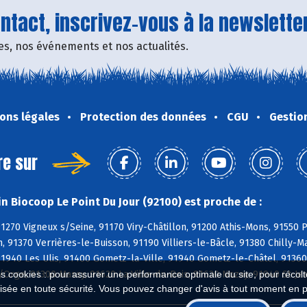
tact, inscrivez-vous à la newsletter
fres, nos événements et nos actualités.
ons légales
Protection des données
CGU
Gestio
re sur
n Biocoop Le Point Du Jour (92100) est proche de :
91270 Vigneux s/Seine, 91170 Viry-Châtillon, 91200 Athis-Mons, 91550 P
, 91370 Verrières-le-Buisson, 91190 Villiers-le-Bâcle, 91380 Chilly-M
 91940 Les Ulis, 91400 Gometz-la-Ville, 91940 Gometz-le-Châtel, 9136
s/Orge, 91300 Massy, 91620 La Ville-du-Bois, 91620 Nozay, 91940 St-J
es cookies : pour assurer une performance optimale du site, pour récolter
isée en toute sécurité. Vous pouvez changer d'avis à tout moment en 