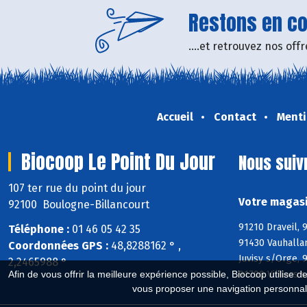
Restons en con
....et retrouvez nos of
Accueil
Contact
Menti
Biocoop Le Point Du Jour
Nous suiv
107 ter rue du point du jour
Votre magasi
92100 Boulogne-Billancourt
91210 Draveil, 
Téléphone :
01 46 05 42 35
91430 Vauhallan
Coordonnées GPS :
48,8288162 ° ,
Juvisy s/Orge,
2,2465988 °
91700 Villiers 
Afin de vous offrir la meilleure expérience possible, Biocoop utilise d
vous proposer une navigation personnal