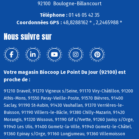
92100 Boulogne-Billancourt
Téléphone :
01 46 05 42 35
Coordonnées GPS :
48,8288162 ° , 2,2465988 °
Nous suivre sur
Votre magasin Biocoop Le Point Du Jour (92100) est
proche de :
91210 Draveil, 91270 Vigneux s/Seine, 91170 Viry-Châtillon, 91200
Athis-Mons, 91550 Paray-Vieille-Poste, 91570 Bièvres, 91400
Saclay, 91190 St-Aubin, 91430 Vauhallan, 91370 Verrières-le-
Buisson, 91190 Villiers-le-Bâcle, 91380 Chilly-Mazarin, 91420
Morangis, 91320 Wissous, 91190 Gif s/Yvette, 91260 Juvisy s/Orge,
91940 Les Ulis, 91400 Gometz-la-Ville, 91940 Gometz-le-Châtel,
91360 Epinay s/Orge, 91160 Longjumeau, 91360 Villemoisson