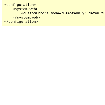
<configuration>

    <system.web>

        <customErrors mode="RemoteOnly" defaultR
    </system.web>

</configuration>