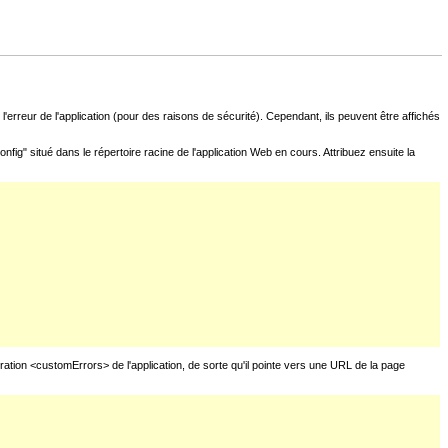
l'erreur de l'application (pour des raisons de sécurité). Cependant, ils peuvent être affichés
fig" situé dans le répertoire racine de l'application Web en cours. Attribuez ensuite la
uration <customErrors> de l'application, de sorte qu'il pointe vers une URL de la page