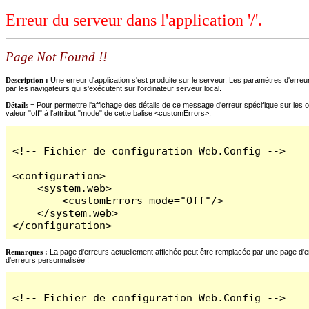
Erreur du serveur dans l'application '/'.
Page Not Found !!
Description :
Une erreur d'application s'est produite sur le serveur. Les paramètres d'erreur
par les navigateurs qui s'exécutent sur l'ordinateur serveur local.
Détails =
Pour permettre l'affichage des détails de ce message d'erreur spécifique sur les o
valeur "off" à l'attribut "mode" de cette balise <customErrors>.
<!-- Fichier de configuration Web.Config -->

<configuration>

    <system.web>

        <customErrors mode="Off"/>

    </system.web>

</configuration>
Remarques :
La page d'erreurs actuellement affichée peut être remplacée par une page d'erre
d'erreurs personnalisée !
<!-- Fichier de configuration Web.Config -->
