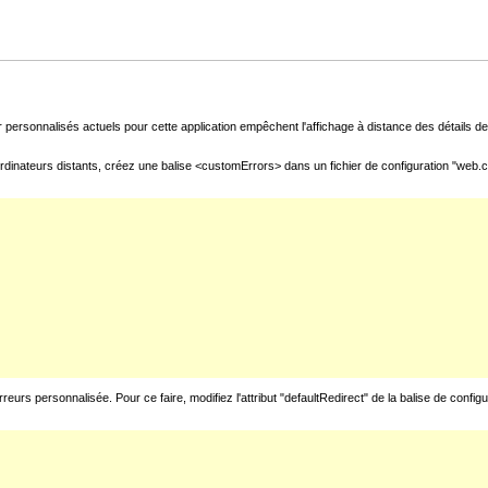
 personnalisés actuels pour cette application empêchent l'affichage à distance des détails de 
rdinateurs distants, créez une balise <customErrors> dans un fichier de configuration "web.con
urs personnalisée. Pour ce faire, modifiez l'attribut "defaultRedirect" de la balise de config